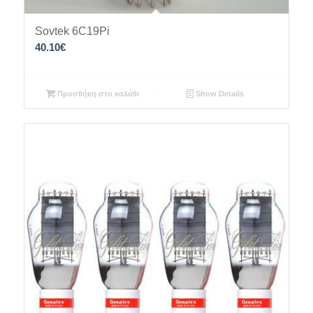
Sovtek 6C19Pi
40.10
€
Προσθήκη στο καλάθι
Show Details