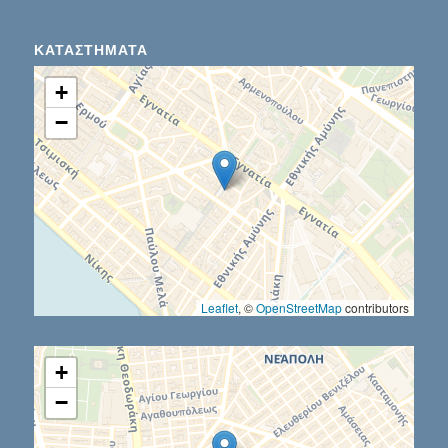
ΚΑΤΑΣΤΉΜΑΤΑ
+
−
Leaflet
, ©
OpenStreetMap
contributors
+
−