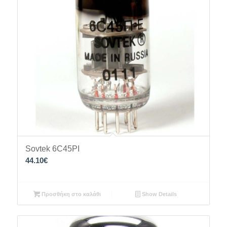
Sovtek 6C45PI
44.10
€
Προσθήκη στο καλάθι
Show Details