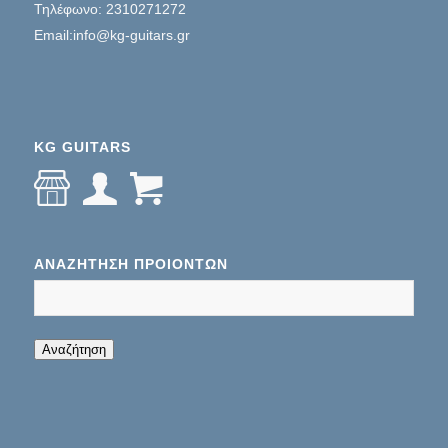
Τηλέφωνο: 2310271272
Email:info@kg-guitars.gr
KG GUITARS
ΑΝΑΖΉΤΗΣΗ ΠΡΟΊΌΝΤΩΝ
When autocomplete results are available use up
Αναζήτηση