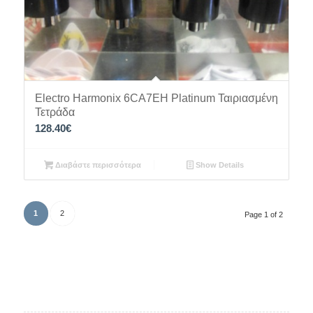
Electro Harmonix 6CA7EH Platinum Ταιριασμένη
Τετράδα
128.40
€
Διαβάστε περισσότερα
Show Details
1
2
Page 1 of 2