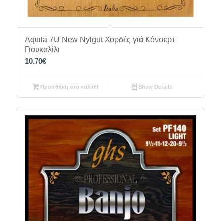
Aquila 7U Νew Nylgut Χορδές γιά Κόνσερτ
Γιουκαλίλι
10.70
€
Προσθήκη στο καλάθι
Show Details