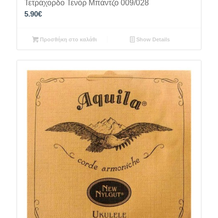
Τετράχορδο Τενόρ Μπάντζο 009/028
5.90
€
Προσθήκη στο καλάθι
Show Details