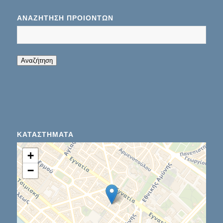
ΑΝΑΖΉΤΗΣΗ ΠΡΟΊΌΝΤΩΝ
When autocomplete results are available use up
Αναζήτηση
ΚΑΤΑΣΤΉΜΑΤΑ
+
−