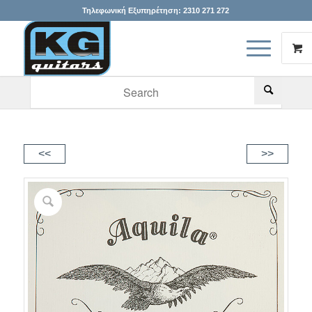
Τηλεφωνική Εξυπηρέτηση:
2310 271 272
When autocomplete results are available use up and down arr
<<
>>