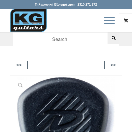
Τηλεφωνική Εξυπηρέτηση:
2310 271 272
When autocomplete results are available use up and down arr
<<
>>