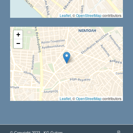
Leaflet
, ©
OpenStreetMap
contributors
+
−
Leaflet
, ©
OpenStreetMap
contributors
© Copyright 2023 - KG-Guitars