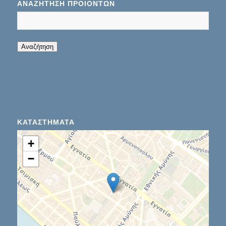
ΑΝΑΖΉΤΗΣΗ ΠΡΟΊΌΝΤΩΝ
When autocomplete results are available use up
Αναζήτηση
ΚΑΤΑΣΤΉΜΑΤΑ
+
−