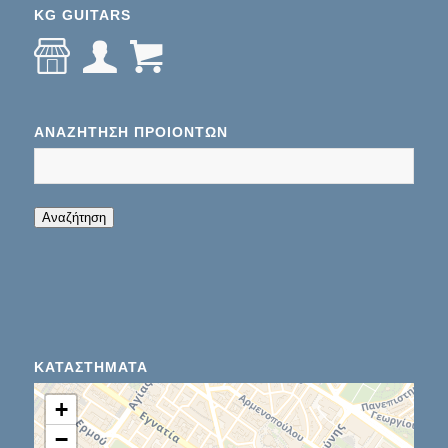
KG GUITARS
ΑΝΑΖΉΤΗΣΗ ΠΡΟΊΌΝΤΩΝ
When autocomplete results are available use up
Αναζήτηση
ΚΑΤΑΣΤΉΜΑΤΑ
+
−