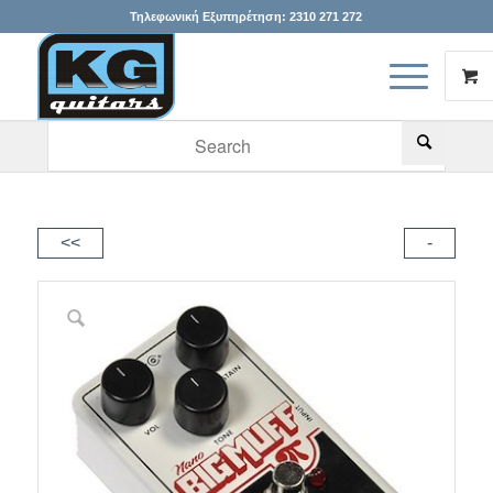
Τηλεφωνική Εξυπηρέτηση:
2310 271 272
When autocomplete results are available use up and down arr
<<
-