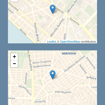
Leaflet
, ©
OpenStreetMap
contributors
+
−