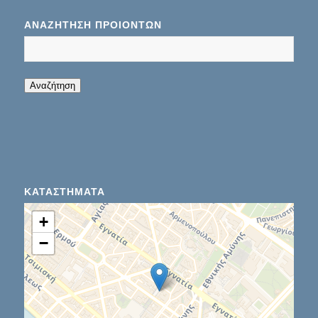
ΑΝΑΖΉΤΗΣΗ ΠΡΟΊΌΝΤΩΝ
When autocomplete results are available use up
Αναζήτηση
ΚΑΤΑΣΤΉΜΑΤΑ
+
−