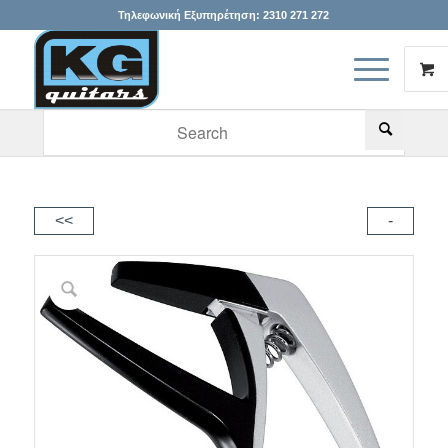
Τηλεφωνική Εξυπηρέτηση:
2310 271 272
When autocomplete results are available use up and down arr
<<
-