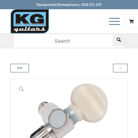
Τηλεφωνική Εξυπηρέτηση:
2310 271 272
When autocomplete results are available use up and down arr
<<
-