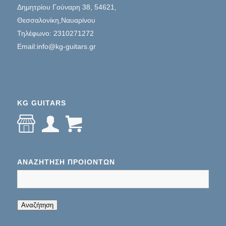
Δημητρίου Γούναρη 38, 54621,
Θεσσαλονίκη,Ναυαρίνου
Τηλέφωνο: 2310271272
Email:info@kg-guitars.gr
KG GUITARS
ΑΝΑΖΉΤΗΣΗ ΠΡΟΊΌΝΤΩΝ
When autocomplete results are available use up
Αναζήτηση