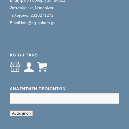
Δημητρίου Γούναρη 38, 54621,
Θεσσαλονίκη,Ναυαρίνου
Τηλέφωνο: 2310271272
Email:info@kg-guitars.gr
KG GUITARS
ΑΝΑΖΉΤΗΣΗ ΠΡΟΊΌΝΤΩΝ
When autocomplete results are available use up
Αναζήτηση