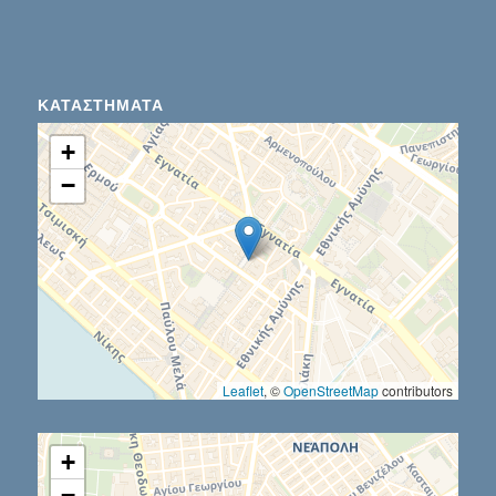
ΚΑΤΑΣΤΉΜΑΤΑ
+
−
Leaflet
, ©
OpenStreetMap
contributors
+
−