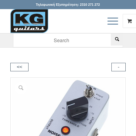
Τηλεφωνική Εξυπηρέτηση:
2310 271 272
When autocomplete results are available use up and down arr
<<
-