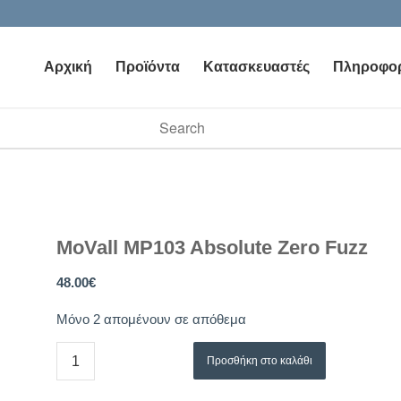
Αρχική
Προϊόντα
Κατασκευαστές
Πληροφορ
vailable use up and down arrows to review and enter to go to t
MoVall MP103 Absolute Zero Fuzz
48.00
€
Μόνο 2 απομένουν σε απόθεμα
Προσθήκη στο καλάθι