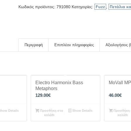
Κωδικός προϊόντος:
791080
Κατηγορίες:
Fuzz
,
Πετάλια κα
Περιγραφή
Επιπλέον πληροφορίες
Αξιολογήσεις (
Electro Harmonix Bass
MoVall MP
Metaphors
129.00
€
46.00
€
how Details
Προσθήκη στο
Show Details
Προσθήκη 
καλάθι
καλάθι