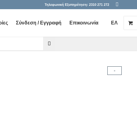
Τηλεφωνική Εξυπηρέτηση:
2310 271 272
ίες
Σύνδεση / Εγγραφή
Επικοινωνία
ΕΛ
he desired page. Touch device users, explore by touch or with s
-