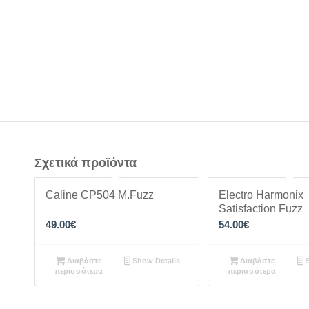
Σχετικά προϊόντα
Caline CP504 M.Fuzz
Electro Harmonix
Satisfaction Fuzz
49.00
€
54.00
€
Διαβάστε
Show Details
Διαβάστε
S
περισσότερα
περισσότερα