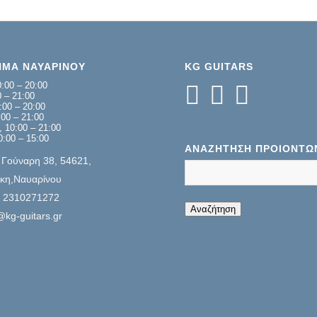
ΗΜΑ ΝΑΥΑΡΙΝΟΥ
KG GUITARS
:00 – 20:00
0 – 21:00
:00 – 20:00
00 – 21:00
 10:00 – 21:00
0:00 – 15:00
ΑΝΑΖΉΤΗΣΗ ΠΡΟΊΌΝΤΩ
 Γούναρη 38, 54621,
κη,Ναυαρίνου
: 2310271272
When autocompl
Αναζήτηση
@kg-guitars.gr