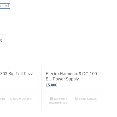
ι Εφέ
0)
303 Big Fott Fuzz
Electro Harmonix 9 DC-100
EU Power Supply
15.00
€
στο
Show Details
Διαβάστε
Show Details
περισσότερα