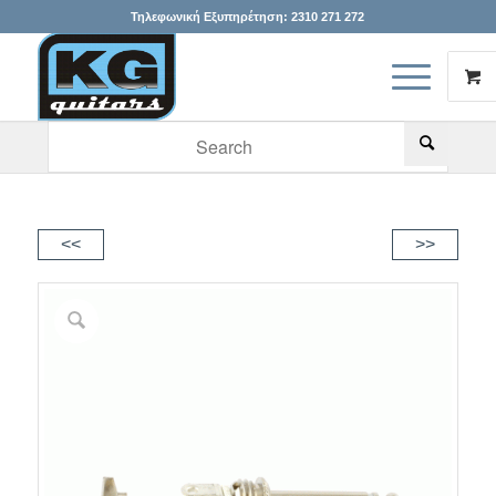
Τηλεφωνική Εξυπηρέτηση:
2310 271 272
When autocomplete results are available use up and down arr
<<
>>