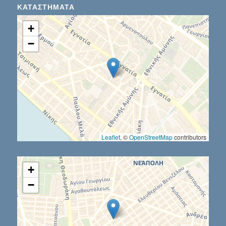
ΚΑΤΑΣΤΉΜΑΤΑ
+
−
Leaflet
, ©
OpenStreetMap
contributors
+
−