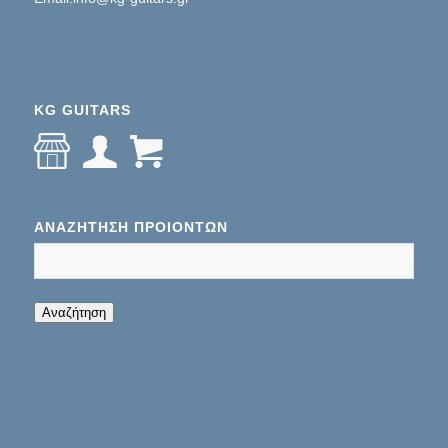
KG GUITARS
ΑΝΑΖΉΤΗΣΗ ΠΡΟΊΌΝΤΩΝ
When autocomplete results are available use up
Αναζήτηση