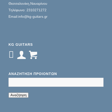
Θεσσαλονίκη,Ναυαρίνου
Τηλέφωνο: 2310271272
Email:info@kg-guitars.gr
KG GUITARS
ΑΝΑΖΉΤΗΣΗ ΠΡΟΊΌΝΤΩΝ
When autocomplete results are available use up
Αναζήτηση