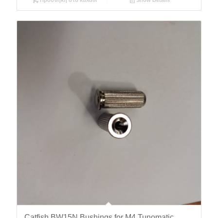
Catfish BW15N Bushings for M4 Tunomatic