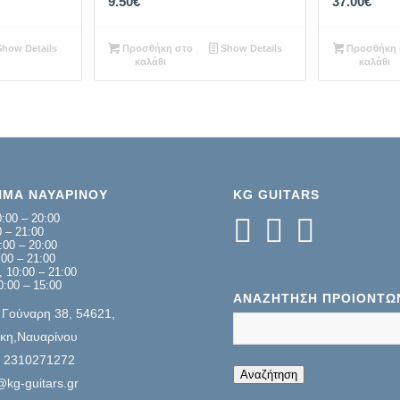
9.50
€
37.00
€
how Details
Προσθήκη στο
Show Details
Προσθήκη 
καλάθι
καλάθι
ΗΜΑ ΝΑΥΑΡΙΝΟΥ
KG GUITARS
:00 – 20:00
0 – 21:00
:00 – 20:00
00 – 21:00
 10:00 – 21:00
0:00 – 15:00
ΑΝΑΖΉΤΗΣΗ ΠΡΟΊΌΝΤΩ
 Γούναρη 38, 54621,
κη,Ναυαρίνου
: 2310271272
When autocompl
Αναζήτηση
@kg-guitars.gr