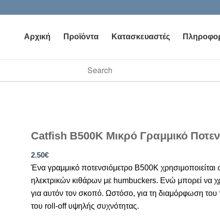
Αρχική
Προϊόντα
Κατασκευαστές
Πληροφορ
vailable use up and down arrows to review and enter to go to t
Catfish B500K Μικρό Γραμμικό Ποτε
2.50
€
Ένα γραμμικό ποτενσιόμετρο B500K χρησιμοποιείται 
ηλεκτρικών κιθάρων με humbuckers. Ενώ μπορεί να χρη
για αυτόν τον σκοπό. Ωστόσο, για τη διαμόρφωση του
του roll-off υψηλής συχνότητας.