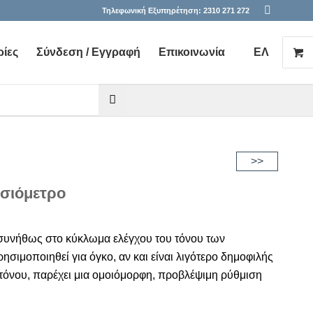
Τηλεφωνική Εξυπηρέτηση:
2310 271 272
ίες
Σύνδεση / Εγγραφή
Επικοινωνία
ΕΛ
he desired page. Touch device users, explore by touch or with s
>>
νσιόμετρο
συνήθως στο κύκλωμα ελέγχου του τόνου των
σιμοποιηθεί για όγκο, αν και είναι λιγότερο δημοφιλής
 τόνου, παρέχει μια ομοιόμορφη, προβλέψιμη ρύθμιση