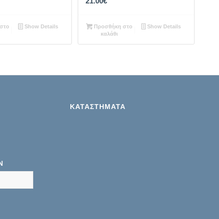
21.00
€
στο
Show Details
Προσθήκη στο
Show Details
καλάθι
ΚΑΤΑΣΤΉΜΑΤΑ
Ν
ete results are available use up and down arrows to review and 